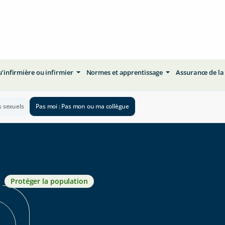
qu’infirmière ou infirmier
Normes et apprentissage
Assurance de la
s sexuels
Pas moi : Pas mon ou ma collègue
Protéger la population