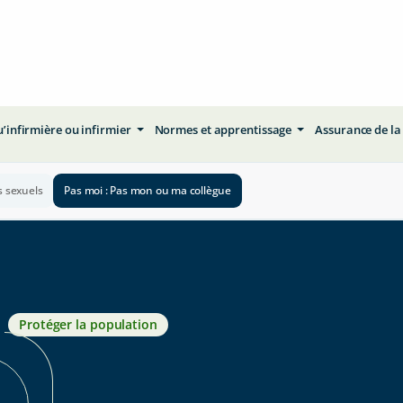
qu’infirmière ou infirmier
Normes et apprentissage
Assurance de la
s sexuels
Pas moi : Pas mon ou ma collègue
Protéger la population